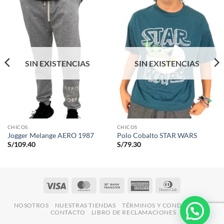
SIN EXISTENCIAS
SIN EXISTENCIAS
CHICOS
CHICOS
Jogger Melange AERO 1987
Polo Cobalto STAR WARS
S/
109.40
S/
79.30
Visa
MasterCard
Bank
American
Dinners
Transfer
Express
Club
NOSOTROS
NUESTRAS TIENDAS
TÉRMINOS Y CONDICIONES
CONTACTO
LIBRO DE RECLAMACIONES