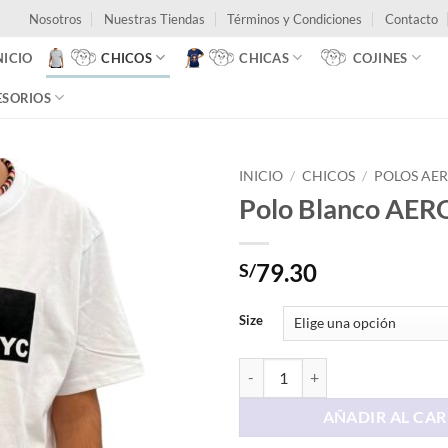
Nosotros
Nuestras Tiendas
Términos y Condiciones
Contacto
NICIO
CHICOS
CHICAS
COJINES
ESORIOS
INICIO
/
CHICOS
/
POLOS AE
Polo Blanco AE
79.30
S/
Size
Polo Blanco AERONYC cantidad
AÑADIR AL CAR