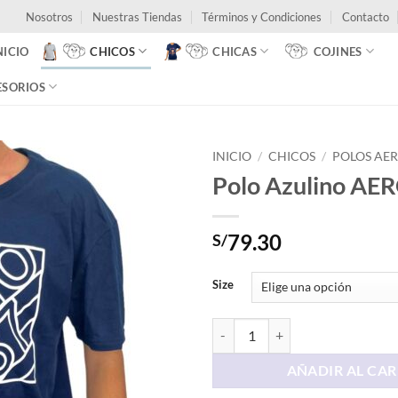
Nosotros
Nuestras Tiendas
Términos y Condiciones
Contacto
NICIO
CHICOS
CHICAS
COJINES
ESORIOS
INICIO
/
CHICOS
/
POLOS AE
Polo Azulino AE
79.30
S/
Size
Polo Azulino AERO 1987 cantida
AÑADIR AL CAR