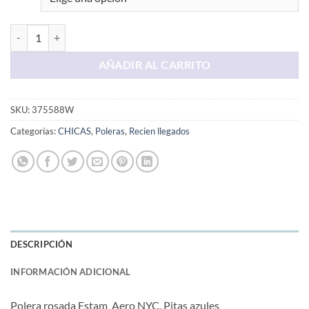
Polera Rosada Aero NYC cantidad
AÑADIR AL CARRITO
SKU:
375588W
Categorías:
CHICAS
,
Poleras
,
Recien llegados
DESCRIPCIÓN
INFORMACIÓN ADICIONAL
Polera rosada Estam Aero NYC, Pitas azules