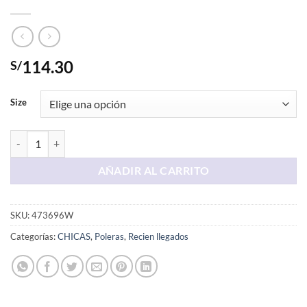
114.30
S/
Size
Polera Crema Mono cantidad
AÑADIR AL CARRITO
SKU:
473696W
Categorías:
CHICAS
,
Poleras
,
Recien llegados