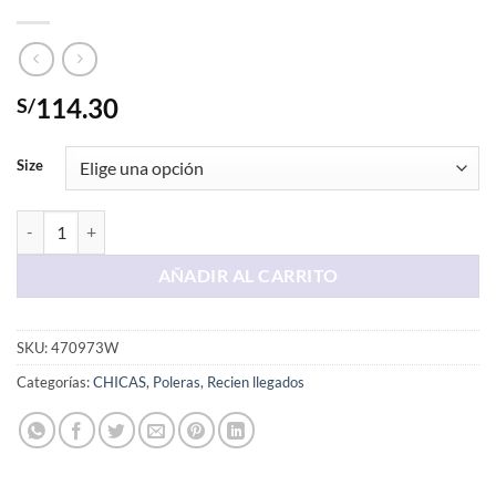
114.30
S/
Size
Polera Crema Mono cantidad
AÑADIR AL CARRITO
SKU:
470973W
Categorías:
CHICAS
,
Poleras
,
Recien llegados