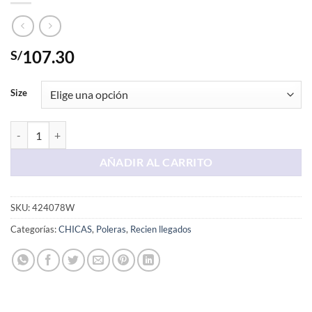
107.30
S/
Size
Polera Acero AERO 1987 cantidad
AÑADIR AL CARRITO
SKU:
424078W
Categorías:
CHICAS
,
Poleras
,
Recien llegados