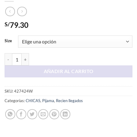
79.30
S/
Size
Pijama Ploma Snoopy cantidad
AÑADIR AL CARRITO
SKU:
427424W
Categorías:
CHICAS
,
Pijama
,
Recien llegados