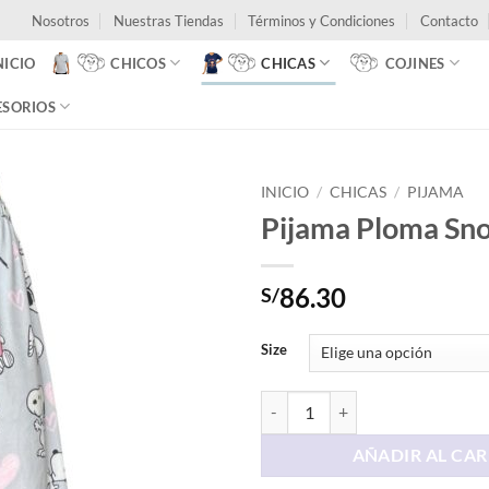
Nosotros
Nuestras Tiendas
Términos y Condiciones
Contacto
NICIO
CHICOS
CHICAS
COJINES
ESORIOS
INICIO
/
CHICAS
/
PIJAMA
Pijama Ploma Sn
86.30
S/
Size
Pijama Ploma Snoopy cantidad
AÑADIR AL CAR