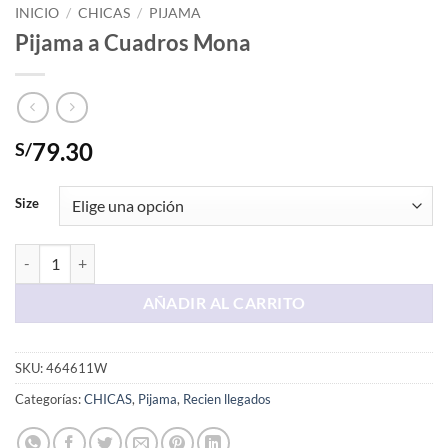
INICIO
/
CHICAS
/
PIJAMA
Pijama a Cuadros Mona
79.30
S/
Size
Pijama a Cuadros Mona cantidad
AÑADIR AL CARRITO
SKU:
464611W
Categorías:
CHICAS
,
Pijama
,
Recien llegados