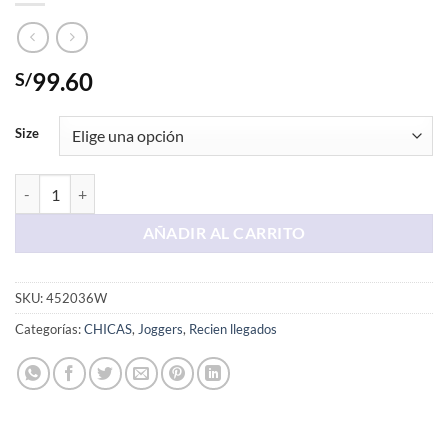
99.60
S/
Size
Pantalon Licrado Melange cantidad
AÑADIR AL CARRITO
SKU:
452036W
Categorías:
CHICAS
,
Joggers
,
Recien llegados