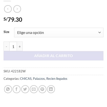
79.30
S/
Size
Palazo Color Negro Con Hojas cantidad
AÑADIR AL CARRITO
SKU:
422182W
Categorías:
CHICAS
,
Palazzos
,
Recien llegados