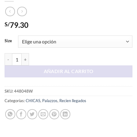
79.30
S/
Size
Palazo Color Crema cantidad
AÑADIR AL CARRITO
SKU:
448048W
Categorías:
CHICAS
,
Palazzos
,
Recien llegados