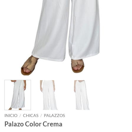
INICIO
/
CHICAS
/
PALAZZOS
Palazo Color Crema