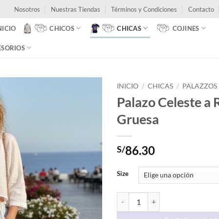
Nosotros
Nuestras Tiendas
Términos y Condiciones
Contacto
NICIO
CHICOS
CHICAS
COJINES
ESORIOS
INICIO
/
CHICAS
/
PALAZZOS
Palazo Celeste a 
Gruesa
86.30
S/
Size
Palazo Celeste a Rayas Gruesa ca