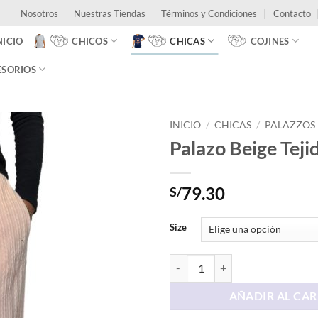
Nosotros
Nuestras Tiendas
Términos y Condiciones
Contacto
NICIO
CHICOS
CHICAS
COJINES
ESORIOS
INICIO
/
CHICAS
/
PALAZZOS
Palazo Beige Teji
79.30
S/
Size
Palazo Beige Tejido cantidad
AÑADIR AL CAR