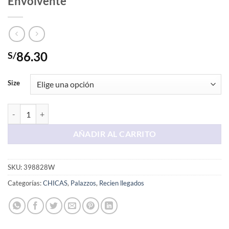
Envolvente
86.30
S/
Size
Palazo Beige Con Hojas Naranjas Semi Envolvente cantidad
AÑADIR AL CARRITO
SKU:
398828W
Categorías:
CHICAS
,
Palazzos
,
Recien llegados