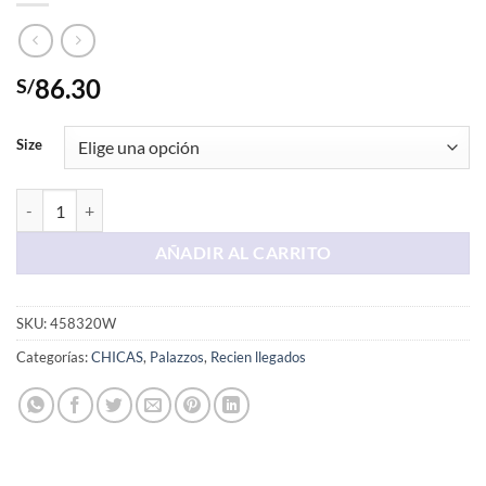
86.30
S/
Size
Palazo a Rayas cantidad
AÑADIR AL CARRITO
SKU:
458320W
Categorías:
CHICAS
,
Palazzos
,
Recien llegados