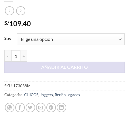
109.40
S/
Size
Jogger Melange Aero cantidad
AÑADIR AL CARRITO
SKU:
173038M
Categorías:
CHICOS
,
Joggers
,
Recién llegados