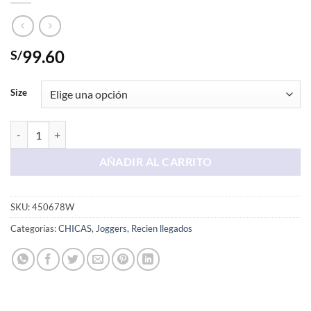
99.60
S/
Size
Jogger Melange AERO 1987 cantidad
AÑADIR AL CARRITO
SKU:
450678W
Categorías:
CHICAS
,
Joggers
,
Recien llegados