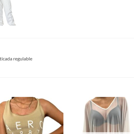
icada regulable
S