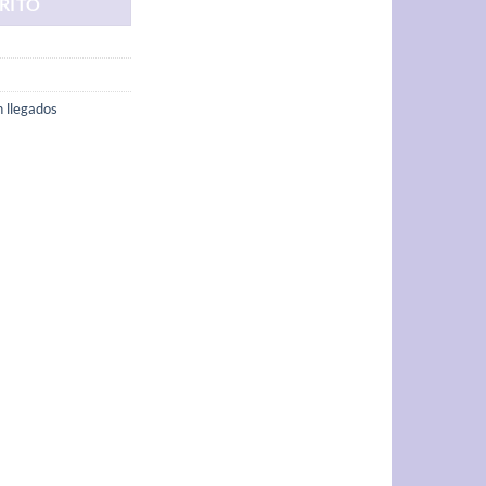
RITO
n llegados