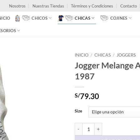
Nosotros
Nuestras Tiendas
Términos y Condiciones
Contacto
NICIO
CHICOS
CHICAS
COJINES
ESORIOS
INICIO
/
CHICAS
/
JOGGERS
Jogger Melange
1987
79.30
S/
Size
Jogger Melange AERO 1987 canti