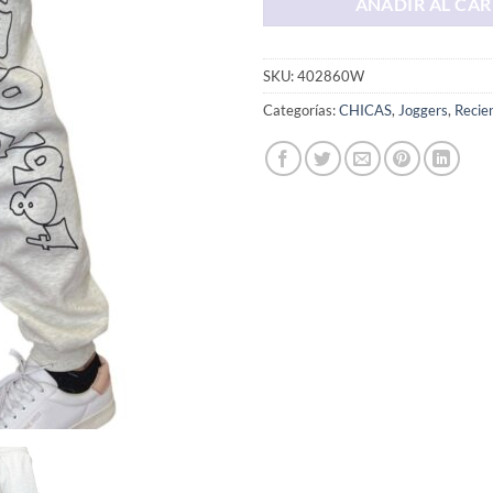
AÑADIR AL CAR
SKU:
402860W
Categorías:
CHICAS
,
Joggers
,
Recie