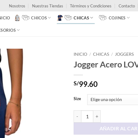
Nosotros
Nuestras Tiendas
Términos y Condiciones
Contacto
NICIO
CHICOS
CHICAS
COJINES
ESORIOS
INICIO
/
CHICAS
/
JOGGERS
Jogger Acero L
99.60
S/
Size
Jogger Acero LOVE AERO cantid
AÑADIR AL CAR