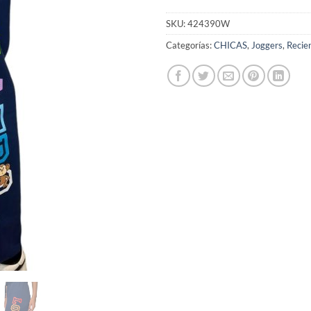
SKU:
424390W
Categorías:
CHICAS
,
Joggers
,
Recie