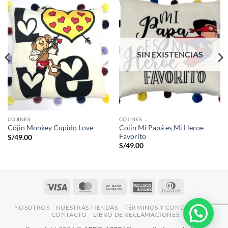
SIN EXISTENCIAS
COJINES
COJINES
Cojin Mi Papá es Mi Heroe
Cojin Monkey Cupido Love
Favorito
S/
49.00
S/
49.00
Visa
MasterCard
Bank
American
Dinners
Transfer
Express
Club
NOSOTROS
NUESTRAS TIENDAS
TÉRMINOS Y CONDICIONES
CONTACTO
LIBRO DE RECLAMACIONES