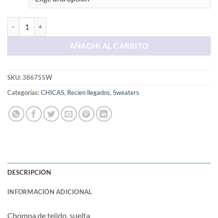
Chompa Color Verde Tejida cantidad
AÑADIR AL CARRITO
SKU:
386755W
Categorías:
CHICAS
,
Recien llegados
,
Sweaters
DESCRIPCIÓN
INFORMACIÓN ADICIONAL
Chompa de tejido, suelta