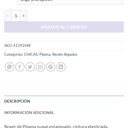
Boxer Rosado Mono cantidad
AÑADIR AL CARRITO
SKU:
413926W
Categorías:
CHICAS
,
Pijama
,
Recien llegados
DESCRIPCIÓN
INFORMACIÓN ADICIONAL
Boxer de Pijama suave estampado, cintura elasticada.