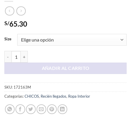
65.30
S/
Size
Boxer Negro Star Wars cantidad
AÑADIR AL CARRITO
SKU:
172163M
Categorías:
CHICOS
,
Recién llegados
,
Ropa Interior